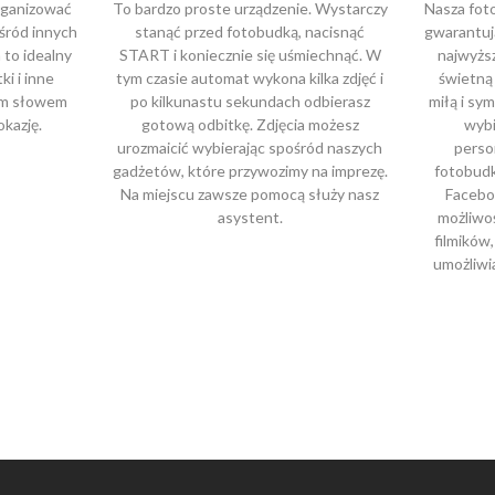
organizować
To bardzo proste urządzenie. Wystarczy
Nasza fot
ośród innych
stanąć przed fotobudką, nacisnąć
gwarantują
 to idealny
START i koniecznie się uśmiechnąć. W
najwyżs
i i inne
tym czasie automat wykona kilka zdjęć i
świetną 
nym słowem
po kilkunastu sekundach odbierasz
miłą i sy
okazję.
gotową odbitkę. Zdjęcia możesz
wybi
urozmaicić wybierając spośród naszych
perso
gadżetów, które przywozimy na imprezę.
fotobudk
Na miejscu zawsze pomocą służy nasz
Facebo
asystent.
możliwoś
filmików
umożliwi