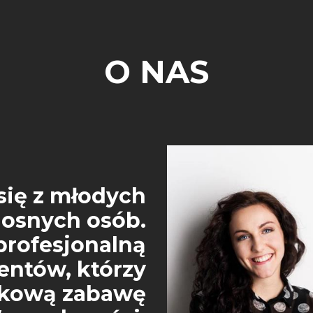
O NAS
się z młodych
dosnych osób.
rofesjonalną
entów, którzy
dkową zabawę