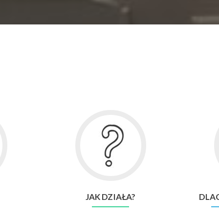
Go
to
Jak
działa?
JAK DZIAŁA?
DLAC