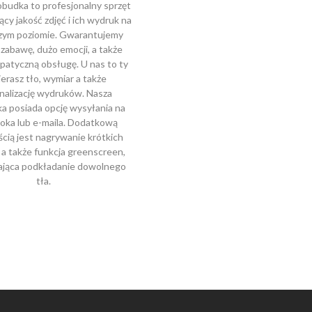
obudka to profesjonalny sprzęt
cy jakość zdjęć i ich wydruk na
zym poziomie. Gwarantujemy
zabawę, dużo emocji, a także
mpatyczną obsługę. U nas to ty
erasz tło, wymiar a także
nalizację wydruków. Nasza
a posiada opcję wysyłania na
oka lub e-maila. Dodatkową
cią jest nagrywanie krótkich
, a także funkcja greenscreen,
ająca podkładanie dowolnego
tła.