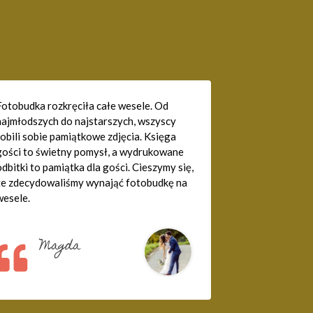
Fotobudka rozkręciła całe wesele. Od
najmłodszych do najstarszych, wszyscy
robili sobie pamiątkowe zdjęcia. Księga
gości to świetny pomysł, a wydrukowane
dbitki to pamiątka dla gości. Cieszymy się,
że zdecydowaliśmy wynająć fotobudkę na
wesele.
Magda