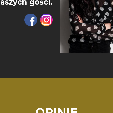
aszych gości.
OPINIE