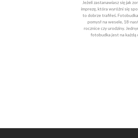
Jeżeli zastanawiasz się jak z
imprezę, która wyróżni się sp
to dobrze trafiłeś. Fotobudka
pomysł na wesele, 18-nastk
rocznice czy urodziny. Jed
fotobudka jest na każdą 